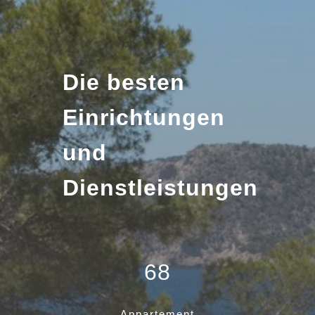
Die besten
Einrichtungen
und
Dienstleistungen
68
Appartement